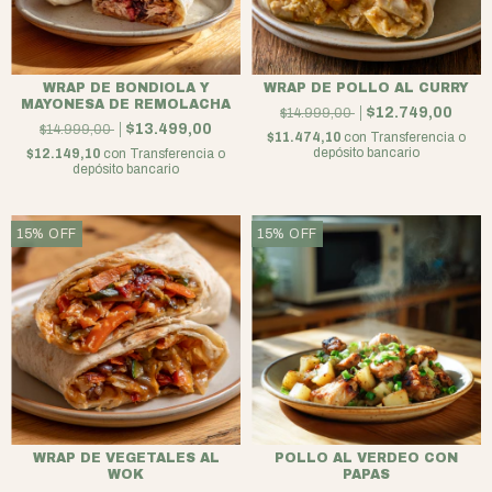
WRAP DE BONDIOLA Y
WRAP DE POLLO AL CURRY
MAYONESA DE REMOLACHA
$12.749,00
$14.999,00
$13.499,00
$14.999,00
$11.474,10
con
Transferencia o
depósito bancario
$12.149,10
con
Transferencia o
depósito bancario
15
%
OFF
15
%
OFF
WRAP DE VEGETALES AL
POLLO AL VERDEO CON
WOK
PAPAS