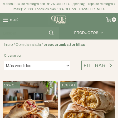
Martes 30% de reintegro con BBVA CREDITO (openpay). Tope de reintegro x
mes $12.000. Todos los dias: 10% OFF por TRANSFERENCIA
0
MENÚ
PRODUCTOS
Inicio
/
Comida salada
/
breadcrumbs.tortillas
Ordenar por
FILTRAR
10
%
OFF
15
%
OFF