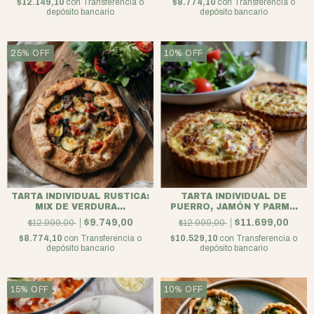
$12.149,10
con
Transferencia o
$8.774,10
con
Transferencia o
depósito bancario
depósito bancario
25
%
OFF
10
%
OFF
TARTA INDIVIDUAL RUSTICA:
TARTA INDIVIDUAL DE
MIX DE VERDURA...
PUERRO, JAMÓN Y PARM...
$9.749,00
$11.699,00
$12.999,00
$12.999,00
$8.774,10
con
Transferencia o
$10.529,10
con
Transferencia o
depósito bancario
depósito bancario
15
%
OFF
10
%
OFF