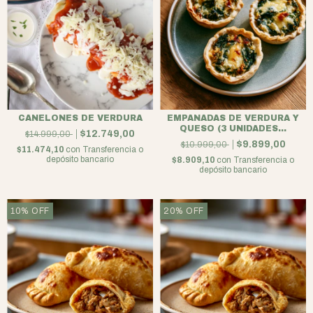
CANELONES DE VERDURA
EMPANADAS DE VERDURA Y
QUESO (3 UNIDADES...
$12.749,00
$14.999,00
$9.899,00
$10.999,00
$11.474,10
con
Transferencia o
depósito bancario
$8.909,10
con
Transferencia o
depósito bancario
10
%
OFF
20
%
OFF