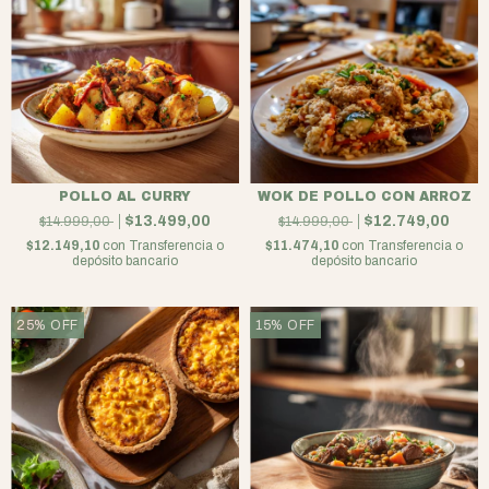
POLLO AL CURRY
WOK DE POLLO CON ARROZ
$13.499,00
$12.749,00
$14.999,00
$14.999,00
$12.149,10
con
Transferencia o
$11.474,10
con
Transferencia o
depósito bancario
depósito bancario
25
%
OFF
15
%
OFF