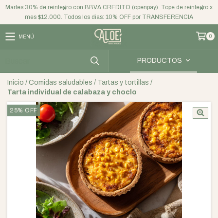
Martes 30% de reintegro con BBVA CREDITO (openpay). Tope de reintegro x
mes $12.000. Todos los dias: 10% OFF por TRANSFERENCIA
0
MENÚ
PRODUCTOS
Inicio
/
Comidas saludables
/
Tartas y tortillas
/
Tarta individual de calabaza y choclo
25
%
OFF