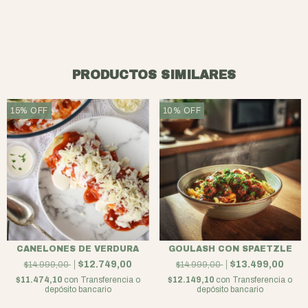
PRODUCTOS SIMILARES
15
%
OFF
10
%
OFF
CANELONES DE VERDURA
GOULASH CON SPAETZLE
$12.749,00
$13.499,00
$14.999,00
$14.999,00
$11.474,10
con
Transferencia o
$12.149,10
con
Transferencia o
depósito bancario
depósito bancario