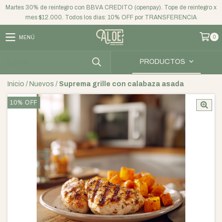
Martes 30% de reintegro con BBVA CREDITO (openpay). Tope de reintegro x
mes $12.000. Todos los dias: 10% OFF por TRANSFERENCIA
0
MENÚ
PRODUCTOS
Inicio
/
Nuevos
/
Suprema grille con calabaza asada
10
%
OFF