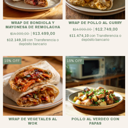
WRAP DE BONDIOLA Y
WRAP DE POLLO AL CURRY
MAYONESA DE REMOLACHA
$12.749,00
$14.999,00
$13.499,00
$14.999,00
$11.474,10
con
Transferencia o
depósito bancario
$12.149,10
con
Transferencia o
depósito bancario
15
%
OFF
15
%
OFF
WRAP DE VEGETALES AL
POLLO AL VERDEO CON
WOK
PAPAS