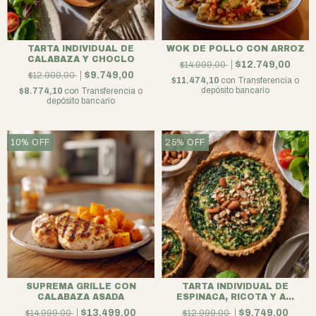
TARTA INDIVIDUAL DE
WOK DE POLLO CON ARROZ
CALABAZA Y CHOCLO
$12.749,00
$14.999,00
$9.749,00
$12.999,00
$11.474,10
con
Transferencia o
depósito bancario
$8.774,10
con
Transferencia o
depósito bancario
10
%
OFF
25
%
OFF
SUPREMA GRILLE CON
TARTA INDIVIDUAL DE
CALABAZA ASADA
ESPINACA, RICOTA Y A...
$13.499,00
$9.749,00
$14.999,00
$12.999,00