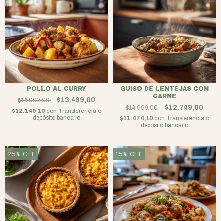
POLLO AL CURRY
GUISO DE LENTEJAS CON
CARNE
$13.499,00
$14.999,00
$12.749,00
$14.999,00
$12.149,10
con
Transferencia o
depósito bancario
$11.474,10
con
Transferencia o
depósito bancario
25
%
OFF
15
%
OFF