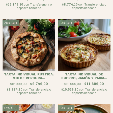
$12.149,10
con
Transferencia o
$8.774,10
con
Transferencia o
depósito bancario
depósito bancario
25
%
OFF
10
%
OFF
TARTA INDIVIDUAL RUSTICA:
TARTA INDIVIDUAL DE
MIX DE VERDURA...
PUERRO, JAMÓN Y PARM...
$9.749,00
$11.699,00
$12.999,00
$12.999,00
$8.774,10
con
Transferencia o
$10.529,10
con
Transferencia o
depósito bancario
depósito bancario
15
%
OFF
10
%
OFF