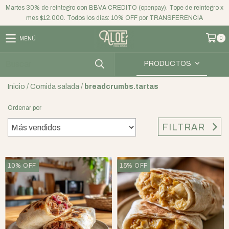
Martes 30% de reintegro con BBVA CREDITO (openpay). Tope de reintegro x
mes $12.000. Todos los dias: 10% OFF por TRANSFERENCIA
0
MENÚ
PRODUCTOS
Inicio
/
Comida salada
/
breadcrumbs.tartas
Ordenar por
FILTRAR
10
%
OFF
15
%
OFF