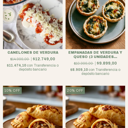
CANELONES DE VERDURA
EMPANADAS DE VERDURA Y
QUESO (3 UNIDADES...
$12.749,00
$14.999,00
$9.899,00
$10.999,00
$11.474,10
con
Transferencia o
depósito bancario
$8.909,10
con
Transferencia o
depósito bancario
10
%
OFF
20
%
OFF